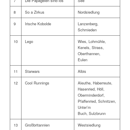
7
Die Papageien sind los
See
8
So a Zirkus
Nordsiedlung
9
Irische Kobolde
Lanzenberg,
Schmieden
10
Lego
Wies, Lohmühle,
Kenels, Strass,
Oberthannen,
Eulen
11
Starwars
Albis
12
Cool Runnings
Aleuthe, Haberreute,
Hasenried, Höll,
Oberminderdorf,
Pfaffenried, Schnitzen,
Unter’m
Buch, Sulzbrunn
13
Großbritannien
Westsiedlung