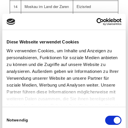
14
Moskau im Land der Zaren
Eizisried
15
Steinzeit
Eigen, Thal, Köhlis
16
Dia de los Muertos
Unteres Dorf
17
Hold Rio – Rio im Allgäu
Ehemaliger Elferrat
Diese Webseite verwendet Cookies
Wir verwenden Cookies, um Inhalte und Anzeigen zu
18
Candy
Ried, Gund,
personalisieren, Funktionen für soziale Medien anbieten
Nägeleried
zu können und die Zugriffe auf unsere Website zu
19
Winterolympiade
Seebach
analysieren. Außerdem geben wir Informationen zu Ihrer
Verwendung unserer Website an unsere Partner für
20
Viva la Mexico
Hofstetten,
soziale Medien, Werbung und Analysen weiter. Unsere
Sparenberg, Bittris
Partner führen diese Informationen möglicherweise mit
21
Apres Ski – Hüttengaudi
Bahnhofstraße (obere),
weiteren Daten zusammen, die Sie ihnen bereitgestellt
anno dazumal
Duracherstr,
haben oder die sie im Rahmen Ihrer Nutzung der Dienste
Nebelhornweg
gesammelt haben. Sie geben Einwilligung zu unseren
Einwilligungsauswahl
Cookies, wenn Sie unsere Webseite weiterhin nutzen.
Notwendig
22
D´Perlahochzeit – Madame
Partnerschaftsverein
Chailland & Monsieur
Sulzberg e.V.