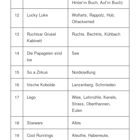
Hinter’m Buch, Auf’m Buch)
12
Lucky Luke
Wolfarts, Rappolz, Hub,
Ottackerried
13
Ruchisar Grusel
Ruchis, Bechtris, Kühbach
Kabinett
14
Die Papageien sind
See
los
15
So a Zirkus
Nordsiedlung
16
Irische Kobolde
Lanzenberg, Schmieden
17
Lego
Wies, Lohmühle, Kenels,
Strass, Oberthannen,
Eulen
18
Starwars
Albis
19
Cool Runnings
Aleuthe, Haberreute,