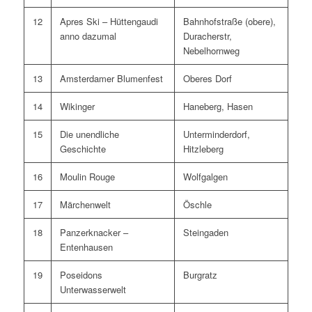
12
Apres Ski – Hüttengaudi
Bahnhofstraße (obere),
anno dazumal
Duracherstr,
Nebelhornweg
13
Amsterdamer Blumenfest
Oberes Dorf
14
Wikinger
Haneberg, Hasen
15
Die unendliche
Unterminderdorf,
Geschichte
Hitzleberg
16
Moulin Rouge
Wolfgalgen
17
Märchenwelt
Öschle
18
Panzerknacker –
Steingaden
Entenhausen
19
Poseidons
Burgratz
Unterwasserwelt