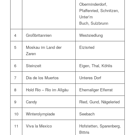
Oberminderdorf,
Pfaffenried, Schnitzen,
Unter’m
Buch, Sulzbrunn
4
Großbritannien
Westsiedlung
5
Moskau im Land der
Eizisried
Zaren
6
Steinzeit
Eigen, Thal, Köhlis
7
Dia de los Muertos
Unteres Dorf
8
Hold Rio – Rio im Allgäu
Ehemaliger Elferrat
9
Candy
Ried, Gund, Nägeleried
10
Winterolympiade
Seebach
11
Viva la Mexico
Hofstetten, Sparenberg,
Bittris