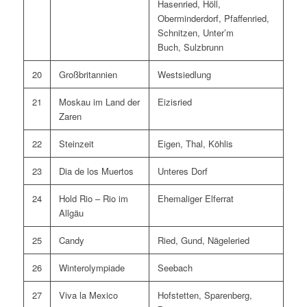
Hasenried, Höll,
Oberminderdorf, Pfaffenried,
Schnitzen, Unter’m
Buch, Sulzbrunn
20
Großbritannien
Westsiedlung
21
Moskau im Land der
Eizisried
Zaren
22
Steinzeit
Eigen, Thal, Köhlis
23
Dia de los Muertos
Unteres Dorf
24
Hold Rio – Rio im
Ehemaliger Elferrat
Allgäu
25
Candy
Ried, Gund, Nägeleried
26
Winterolympiade
Seebach
27
Viva la Mexico
Hofstetten, Sparenberg,