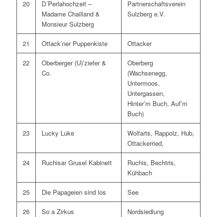
20
D´Perlahochzeit –
Partnerschaftsverein
Madame Chailland &
Sulzberg e.V.
Monsieur Sulzberg
21
Ottack’ner Puppenkiste
Ottacker
22
Oberberger (U)’ziefer &
Oberberg
Co.
(Wachsenegg,
Untermoos,
Untergassen,
Hinter’m Buch, Auf’m
Buch)
23
Lucky Luke
Wolfarts, Rappolz, Hub,
Ottackerried,
24
Ruchisar Grusel Kabinett
Ruchis, Bechtris,
Kühbach
25
Die Papageien sind los
See
26
So a Zirkus
Nordsiedlung