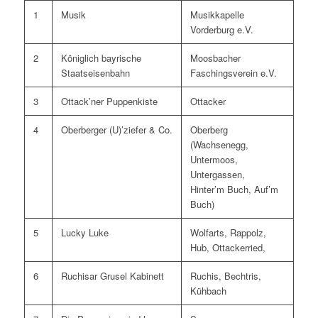
1
Musik
Musikkapelle
Vorderburg e.V.
2
Königlich bayrische
Moosbacher
Staatseisenbahn
Faschingsverein e.V.
3
Ottack’ner Puppenkiste
Ottacker
4
Oberberger (U)’ziefer & Co.
Oberberg
(Wachsenegg,
Untermoos,
Untergassen,
Hinter’m Buch, Auf’m
Buch)
5
Lucky Luke
Wolfarts, Rappolz,
Hub, Ottackerried,
6
Ruchisar Grusel Kabinett
Ruchis, Bechtris,
Kühbach